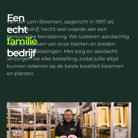
Een
Van der Lem Bloemen, opgericht in 1997 als
echt
familiebedrijf, hecht veel waarde aan een
persoonlijke benadering. We luisteren aandachtig
familie
naar de wensen van onze klanten en bieden
bedrijf
maatwerkoplossingen. Met zorg en aandacht
verzorgen we elke bestelling, zodat jullie altijd
kunnen rekenen op de beste kwaliteit bloemen
en planten.