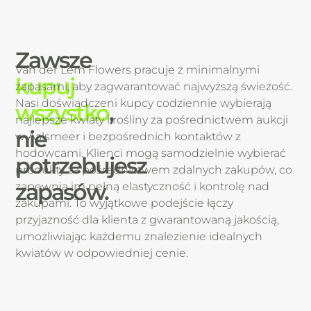
Zawsze
Van der Lem Flowers pracuje z minimalnymi
kupuj
zapasami, aby zagwarantować najwyższą świeżość.
Nasi doświadczeni kupcy codziennie wybierają
wszystko
,
najlepsze kwiaty i rośliny za pośrednictwem aukcji
nie
w Aalsmeer i bezpośrednich kontaktów z
hodowcami. Klienci mogą samodzielnie wybierać
potrzebujesz
produkty za pośrednictwem zdalnych zakupów, co
zapasów.
zapewnia im pełną elastyczność i kontrolę nad
zakupami. To wyjątkowe podejście łączy
przyjazność dla klienta z gwarantowaną jakością,
umożliwiając każdemu znalezienie idealnych
kwiatów w odpowiedniej cenie.