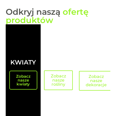
Odkryj naszą
ofertę
produktów
DEKORACJ
ROŚLINY
KWIATY
Zobacz
Zobacz
Zobacz
nasze
nasze
nasze
kwiaty
rośliny
dekoracje