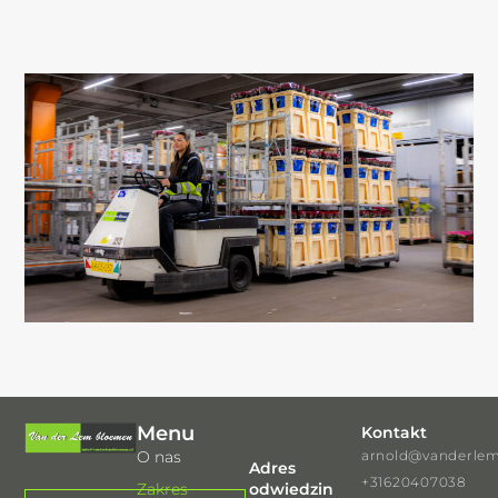
Menu
Kontakt
O nas
arnold@vanderlem
Adres
+31620407038
Zakres
odwiedzin