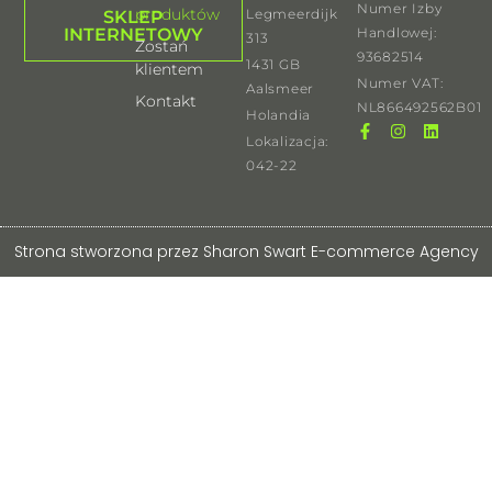
Numer Izby
produktów
Legmeerdijk
SKLEP
Handlowej:
INTERNETOWY
313
Zostań
93682514
1431 GB
klientem
Numer VAT:
Aalsmeer
Kontakt
NL866492562B01
Holandia
Lokalizacja:
042-22
Strona stworzona przez Sharon Swart E-commerce Agency